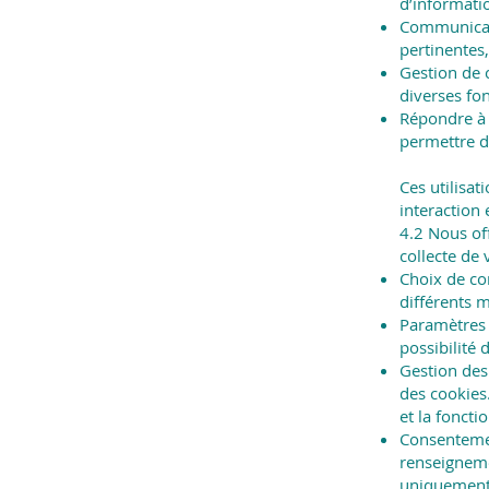
d’informat
Communicati
pertinentes
Gestion de 
diverses fon
Répondre à 
permettre d
Ces utilisat
interaction 
4.2 Nous of
collecte de
Choix de co
différents 
Paramètres 
possibilité 
Gestion des 
des cookies.
et la foncti
Consentemen
renseigneme
uniquement 