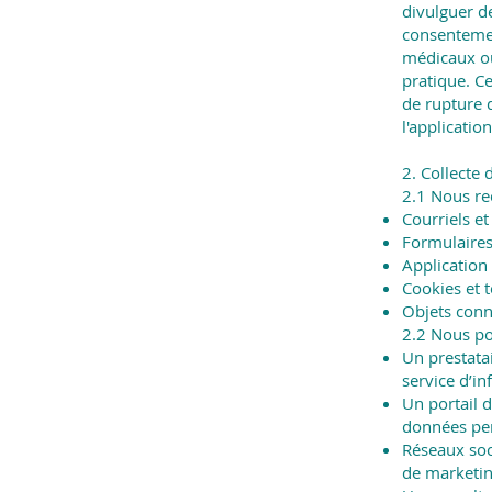
divulguer d
consentemen
médicaux ou
pratique. C
de rupture d
l'application
2. Collecte
2.1 Nous re
Courriels et
Formulaires
Application 
Cookies et t
Objets conn
2.2 Nous po
Un prestat
service d’inf
Un portail 
données per
Réseaux soc
de marketin