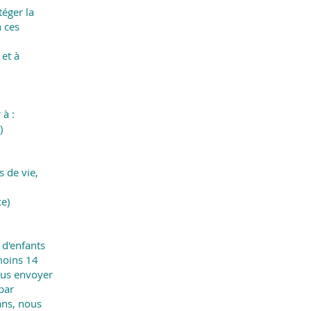
téger la
n ces
 et à
 à :
)
 de vie,
ce)
 d'enfants
moins 14
ous envoyer
par
ans, nous