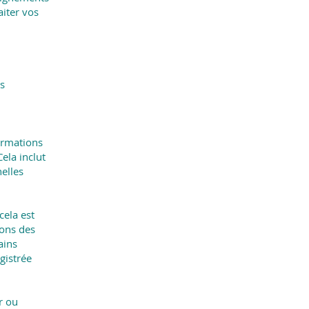
aiter vos
us
ormations
ela inclut
nelles
cela est
rons des
ains
gistrée
r ou