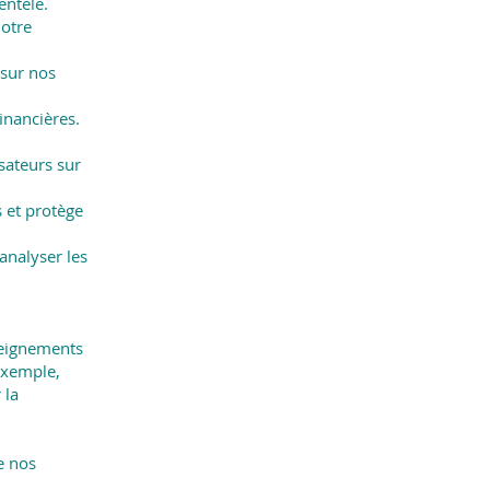
entèle.
notre
 sur nos
inancières.
sateurs sur
s et protège
 analyser les
seignements
 exemple,
 la
e nos