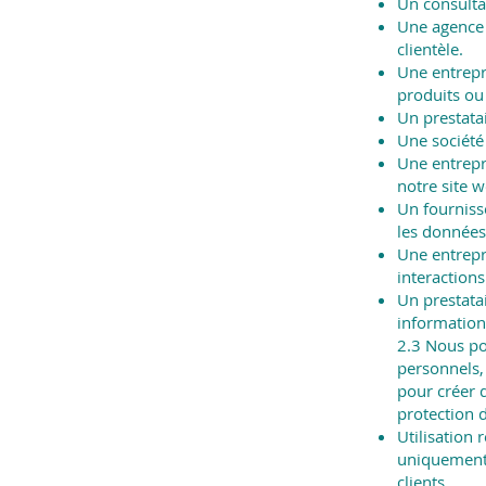
Un consultan
Une agence 
clientèle.
Une entrepri
produits ou 
Un prestatai
Une société
Une entrepr
notre site w
Un fourniss
les données
Une entrepri
interactions
Un prestatai
informations
2.3 Nous po
personnels, 
pour créer 
protection d
Utilisation
uniquement 
clients.