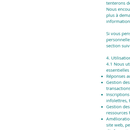
tenterons d
Nous encour
plus à dema
information
Si vous pen
personnelles
section suiv
4. Utilisat
4.1 Nous ut
essentielles 
Réponses au
Gestion des
transactions
Inscriptions
infolettres,
Gestion des
ressources h
Amélioration
site web, pe