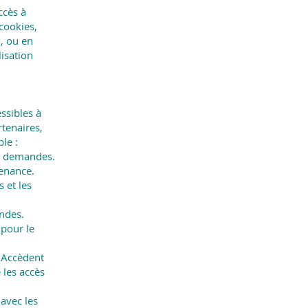
ccès à
 cookies,
, ou en
isation
ssibles à
rtenaires,
le :
ux demandes.
enance.
 et les
andes.
 pour le
 Accèdent
 les accès
 avec les