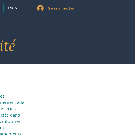
Plus
Se connecter
ité
des
rmément à la
ous nous
ectés dans
us informer
 de
eignements