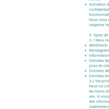
Activation d
confidential
fonctionnali
Nous nous en
respecter le
3. Types de
3.1 Nous rec
Identifiant
Renseigneme
Information
Données de 
prise de mé
Données dém
Données bio
3.2 Vie priv
Nous ne col
de moins de
ans. Si vou
des informa
inadvertanc