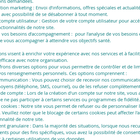
ions demandées.
on marketing : Envoi d’informations, offres spéciales et actualit
, avec possibilité de se désabonner à tout moment.
compte utilisateur : Gestion de votre compte utilisateur pour accé
ctionnalités de notre site.
vos besoins d’accompagnement : pour l’analyse de vos besoins 
e vous accompagner à atteindre vos objectifs santé.
ions visent à enrichir votre expérience avec nos services et à facili
efficace avec notre organisation.
frons diverses options pour vous permettre de contrôler et de limi
 vos renseignements personnels. Ces options comprennent :
mmunication : Vous pouvez choisir de recevoir nos communicati
moyens (téléphone, SMS, courriel), ou de les refuser complètement
de compte : Lors de la création d'un compte sur notre site, vous 
de ne pas participer à certains services ou programmes de fidélité.
cookies : Notre site vous permet de refuser ou de personnaliser l'
 Veuillez noter que le blocage de certains cookies peut affecter l'a
onnalité de notre site.
t granulaire : Dans la majorité des situations, lorsque nous recu
nts pour des fins spécifiques, vous avez la possibilité de consent
à certaines utilisations de vos données.