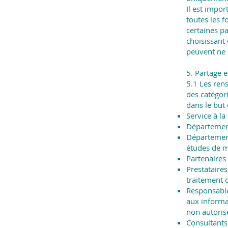
Il est impor
toutes les f
certaines p
choisissant
peuvent ne 
5. Partage 
5.1 Les ren
des catégori
dans le but 
Service à l
Département
Département
études de 
Partenaires
Prestataire
traitement 
Responsable
aux informa
non autoris
Consultants 