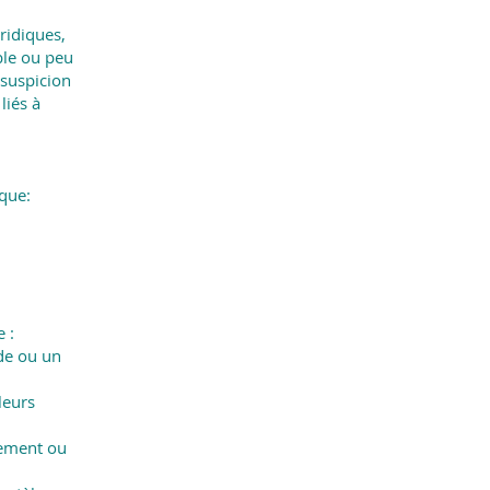
ridiques,
ble ou peu
 suspicion
liés à
que:
e :
de ou un
leurs
tement ou