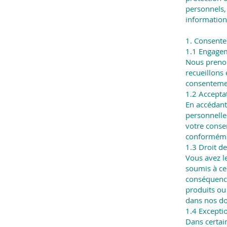
personnels, 
information
1. Consent
1.1 Engagem
Nous prenon
recueillons
consentement
1.2 Accepta
En accédant
personnelles
votre consen
conformémen
1.3 Droit d
Vous avez l
soumis à ce
conséquences
produits ou 
dans nos do
1.4 Excepti
Dans certain