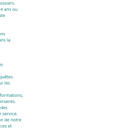
ossiers.
14 ans ou
ute
ons
ans la
és
quêtes.
r les
 formations,
inaires.
 des
 service.
on de notre
ces et