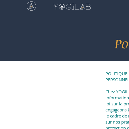
Po
POLITIQUE
PERSONNE
Chez YOGILA
information
loi sur la 
engageons à
le cadre de 
sur nos prat
protection 