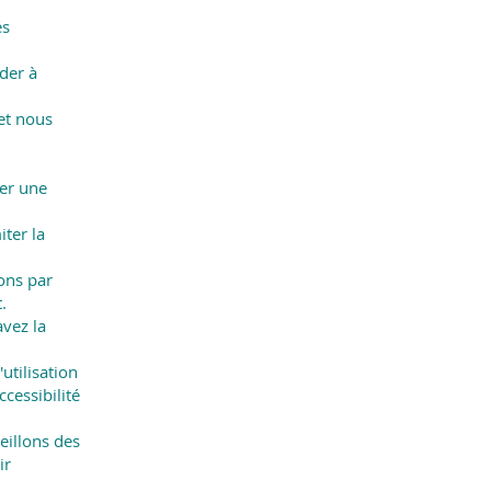
és
der à
et nous
ter une
ter la
ons par
.
avez la
utilisation
ccessibilité
eillons des
ir